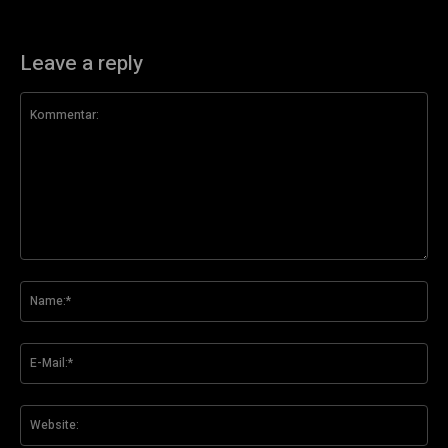
Leave a reply
Kommentar:
Na
E-
Mai
Web