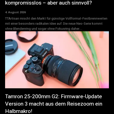
kompromisslos – aber auch sinnvoll?
4. August 2026
TTArtisan mischt den Markt für günstige Vollformat-Festbrennweiten
mit einer besonders radikalen Idee auf: Die neue Neo-Serie kommt
ohne Blendenring und sogar ohne Fokusring daher....
Tamron 25-200mm G2: Firmware-Update
Version 3 macht aus dem Reisezoom ein
Halbmakro!