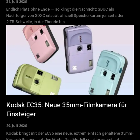
31. Juli 2026
Endlich Platz ohne Ende — so klingt die Nachricht: SDUC als
Nachfolger von SDXC erlaubt offiziell Speicherkarten jenseits der
2‑TB‑Schwelle, in der Theorie bis...
Kodak EC35: Neue 35mm-Filmkamera für
Einsteiger
29. Juli 2026
Kodak bringt mit der EC35 eine neue, extrem einfach gehaltene 35mm-
Kompaktkamera auf den Markt. Das Modell setzt bewusst auf