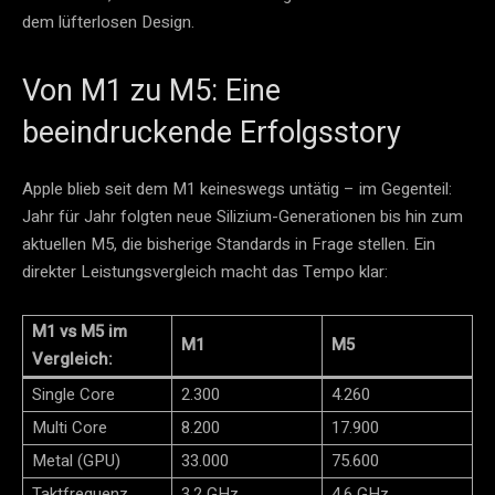
dem lüfterlosen Design.
Von M1 zu M5: Eine
beeindruckende Erfolgsstory
Apple blieb seit dem M1 keineswegs untätig – im Gegenteil:
Jahr für Jahr folgten neue Silizium-Generationen bis hin zum
aktuellen M5, die bisherige Standards in Frage stellen. Ein
direkter Leistungsvergleich macht das Tempo klar:
M1 vs M5 im
M1
M5
Vergleich:
Single Core
2.300
4.260
Multi Core
8.200
17.900
Metal (GPU)
33.000
75.600
Taktfrequenz
3,2 GHz
4,6 GHz