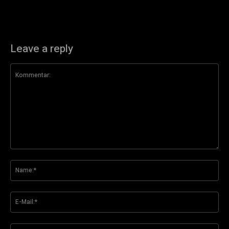
Leave a reply
Kommentar:
Na
E-
Mai
Web