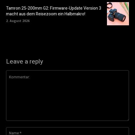
Tamron 25-200mm G2: Firmware-Update Version 3
macht aus dem Reisezoom ein Halbmakro!
2. August 2026
Leave a reply
Kommentar:
Na