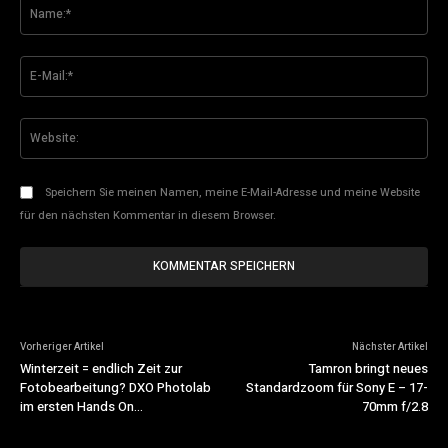
Na
E-
Mai
Web
Speichern Sie meinen Namen, meine E-Mail-Adresse und meine Website
für den nächsten Kommentar in diesem Browser.
Vorheriger Artikel
Nächster Artikel
Winterzeit = endlich Zeit zur
Tamron bringt neues
Fotobearbeitung? DXO Photolab
Standardzoom für Sony E – 17-
im ersten Hands On…
70mm f/2.8