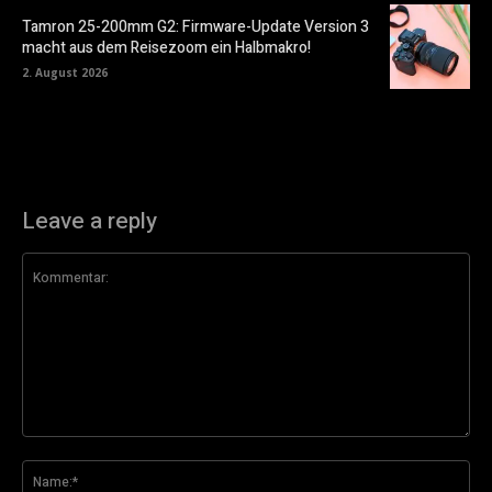
Tamron 25-200mm G2: Firmware-Update Version 3
macht aus dem Reisezoom ein Halbmakro!
2. August 2026
Leave a reply
Kommentar:
Na