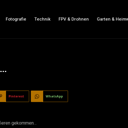
Fotografie
Technik
FPV & Drohnen
Garten & Heim
m…
Pinterest
WhatsApp
afieren gekommen…  