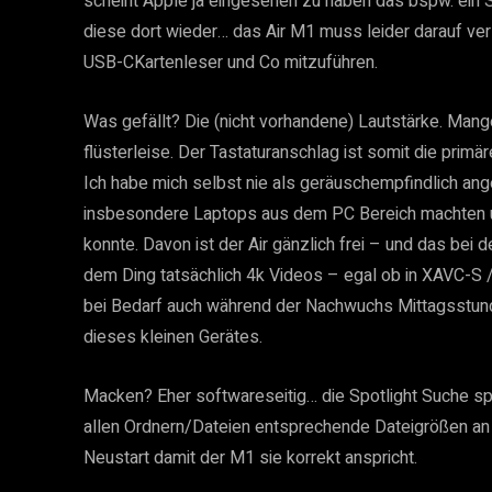
scheint Apple ja eingesehen zu haben das bspw. ein S
diese dort wieder… das Air M1 muss leider darauf ver
USB-CKartenleser und Co mitzuführen.
Was gefällt? Die (nicht vorhandene) Lautstärke. Mange
flüsterleise. Der Tastaturanschlag ist somit die primä
Ich habe mich selbst nie als geräuschempfindlich 
insbesondere Laptops aus dem PC Bereich machten unt
konnte. Davon ist der Air gänzlich frei – und das bei 
dem Ding tatsächlich 4k Videos – egal ob in XAVC-
bei Bedarf auch während der Nachwuchs Mittagsstunde 
dieses kleinen Gerätes.
Macken? Eher softwareseitig… die Spotlight Suche spi
allen Ordnern/Dateien entsprechende Dateigrößen an
Neustart damit der M1 sie korrekt anspricht.