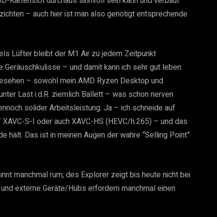
D-Kartenslot durchaus sinnvoll sein kann und verbaut
zichten – auch hier ist man also genötigt entsprechende
ls Lüfter bleibt der M1 Air zu jedem Zeitpunkt
re Geräuschkulisse – und damit kann ich sehr gut leben.
angesehen – sowohl mein AMD Ryzen Desktop und
er Last i.d.R. ziemlich Ballett – was schon nerven
dennoch solider Arbeitsleistung. Ja – ich schneide auf
S / XAVC-S-I oder auch XAVC-HS (HEVC/h.265) – und das
hält. Das ist in meinen Augen der wahre “Selling Point”
nnt manchmal rum, des Explorer zeigt bis heute nicht bei
 und externe Geräte/Hubs erfordern manchmal einen