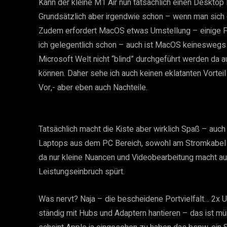
Kann der kleine M1 Air nun tatsächlich einen Desktop
Grundsätzlich aber irgendwie schon – wenn man sich d
Zudem erfordert MacOS etwas Umstellung – einige F
ich gelegentlich schon – auch ist MacOS keineswegs f
Microsoft Welt nicht “blind” durchgeführt werden da a
können. Daher sehe ich auch keinen eklatanten Vorteil
Vor,- aber eben auch Nachteile.
Tatsächlich macht die Kiste aber wirklich Spaß – auc
Laptops aus dem PC Bereich, sowohl am Stromkabel al
da nur kleine Nuancen und Videobearbeitung macht au
Leistungseinbruch spürt.
Was nervt? Naja – die bescheidene Portvielfalt… 2x 
ständig mit Hubs und Adaptern hantieren – das ist m