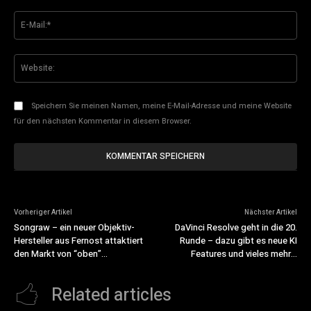
E-
Mai
Web
Speichern Sie meinen Namen, meine E-Mail-Adresse und meine Website
für den nächsten Kommentar in diesem Browser.
Vorheriger Artikel
Nächster Artikel
Songraw – ein neuer Objektiv-
DaVinci Resolve geht in die 20.
Hersteller aus Fernost attaktiert
Runde – dazu gibt es neue KI
den Markt von “oben”…
Features und vieles mehr…
Related articles