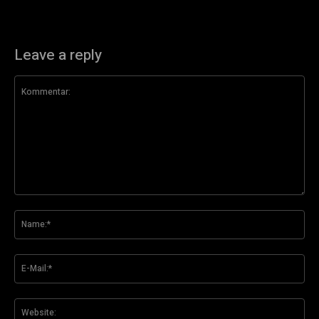
Leave a reply
Kommentar:
Na
E-
Mai
Web