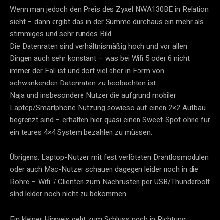
Wenn man jedoch den Preis des Zyxel NWA130BE in Relation
sieht – dann ergibt das in der Summe durchaus ein mehr als
stimmiges und sehr rundes Bild.
Die Datenraten sind verhältnismäßig hoch und vor allen
Dingen auch sehr konstant – was bei Wifi 5 oder 6 nicht
immer der Fall ist und dort viel eher in Form von
schwankenden Datenraten zu beobachten ist.
Naja und insbesondere Nutzer die aufgrund mobiler
Laptop/Smartphone Nutzung sowieso auf einen 2×2 Aufbau
begrenzt sind – erhalten hier quasi einen Sweet-Spot ohne für
ein teures 4×4 System bezahlen zu müssen.
Übrigens: Laptop-Nutzer mit fest verlöteten Drahtlosmodulen
oder auch Mac-Nutzer schauen dagegen leider noch in die
Röhre – Wifi 7 Clienten zum Nachrüsten per USB/Thunderbolt
sind leider noch nicht zu bekommen.
Ein kleiner Hinweis geht zum Schluss noch in Richtung