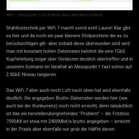
Wifi 7 – Messpunkt 2 (ca 10 Meter durch eine Wand entfernt)
Drahtlostechnik per WiFi 7 macht somit echt Laune! Klar gibt
es hier und da noch ein paar kleinere Stolpersteine die es zu
berücksichtigen gilt- aber sobald diese überwunden sind wird
man mit konstant hohen Datenraten belohnt die eine 1GbE
Kupferleitung sogar über Distanzen deutlich übertreffen und in
unserem Szenario im Idealfall an Messpunkt 1 fast schon auf
2.5GbE Niveau rangieren.
Das WiFi 7 aber auch noch Luft nach oben hat wird ebenfalls
deutlich. Die angegeben Brutto-Datenraten werden hier (wie
auch bei der Konkurrenz) noch nicht erreicht, denn tatsächlich
ist das ein herstellerübergreifendes “Problem” – die Fritzbox
7590AX ist etwa mit 2400Mbit/s brutto angegeben – erreicht
in der Praxis aber ebenfalls nur grob die Hälfte davon.