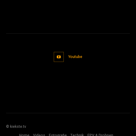
Youtube
© kiekste.tv
Home
Videos
Fotografie
Technik
FPV & Drohnen