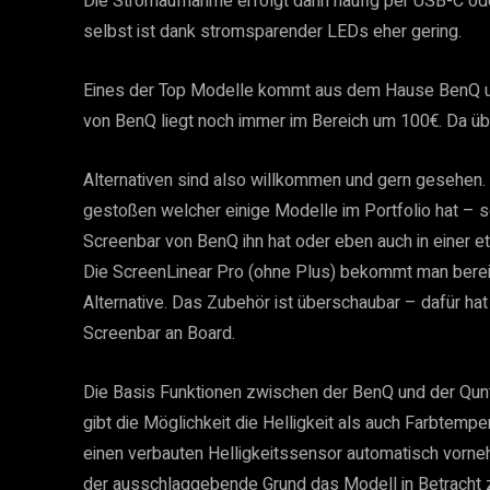
Die Stromaufnahme erfolgt dann häufig per USB-C od
selbst ist dank stromsparender LEDs eher gering.
Eines der Top Modelle kommt aus dem Hause BenQ und
von BenQ liegt noch immer im Bereich um 100€. Da üb
Alternativen sind also willkommen und gern gesehen. 
gestoßen welcher einige Modelle im Portfolio hat – 
Screenbar von BenQ ihn hat oder eben auch in einer e
Die ScreenLinear Pro (ohne Plus) bekommt man bereit
Alternative. Das Zubehör ist überschaubar – dafür hat
Screenbar an Board.
Die Basis Funktionen zwischen der BenQ und der Qunt
gibt die Möglichkeit die Helligkeit als auch Farbtemp
einen verbauten Helligkeitssensor automatisch vorneh
der ausschlaggebende Grund das Modell in Betracht z