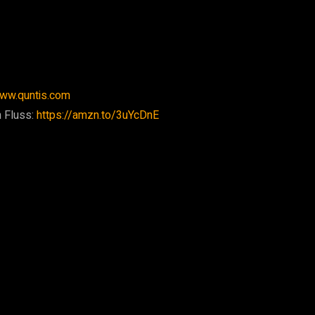
www.quntis.com
n Fluss:
https://amzn.to/3uYcDnE