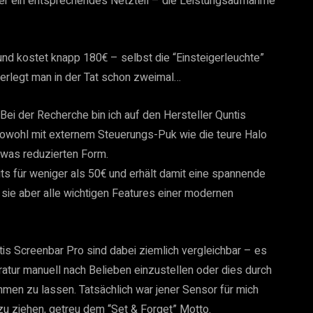
er ein entsprechendes Netzteil – die Leistungsaufnahme
 kostet knapp 180€ – selbst die “Einsteigerleuchte”
erlegt man in der Tat schon zweimal…
Bei der Recherche bin ich auf den Hersteller Quntis
sowohl mit externem Steuerungs-Puk wie die teure Halo
twas reduzierten Form.
s für weniger als 50€ und erhält damit eine spannende
 sie aber alle wichtigen Features einer modernen
is Screenbar Pro sind dabei ziemlich vergleichbar – es
eratur manuell nach Belieben einzustellen oder dies durch
men zu lassen. Tatsächlich war jener Sensor für mich
u ziehen, getreu dem “Set & Forget” Motto.