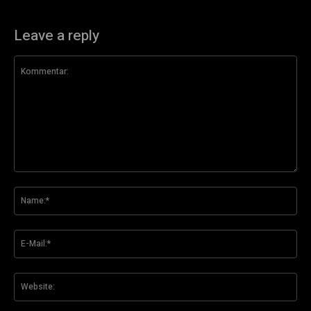
Leave a reply
Kommentar:
Na
E-
Mai
Web