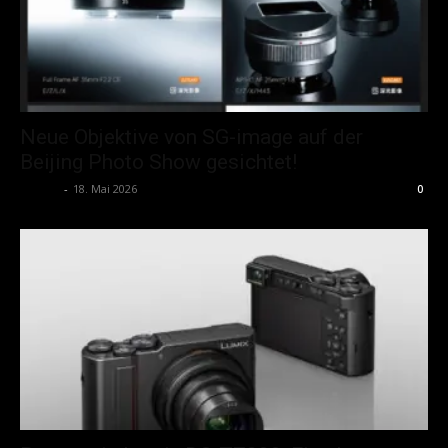
Neue Objektive von SG-image auf der
Beijing Photo Show gesichtet!
admin
-
18. Mai 2026
0