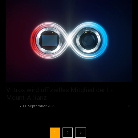
Viltrox wird offizielles Mitglied der L-
Mount-Allianz
admin
-
11. September 2025
0
1
2