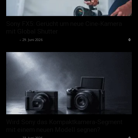
Sony FX5: Gerücht um neue Cine-Kamera
mit Global Shutter
admin
-
29. Juni 2026
0
Wird Sony das Kompaktkamera-Segment
mit einem neuen Modell segnen?
admin
-
23. Juni 2026
0