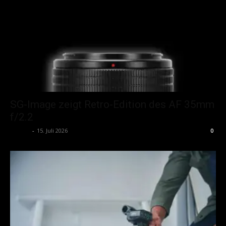
SG-Image zeigt Retro-Edition des AF 35mm
f/2.2
admin
-
15. Juli 2026
0