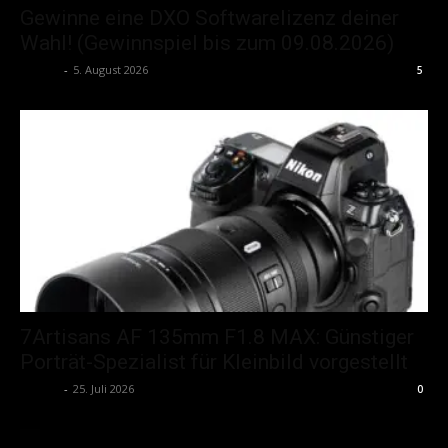
Gewinne eine DXO Softwarelizenz deiner
Wahl! (Gewinnspiel bis zum 09.08.2026)
admin
-
5. August 2026
5
7Artisans AF 135mm F1.8 MAX: Günstiger
Porträt-Spezialist für Kleinbild vorgestellt
admin
-
25. Juli 2026
0