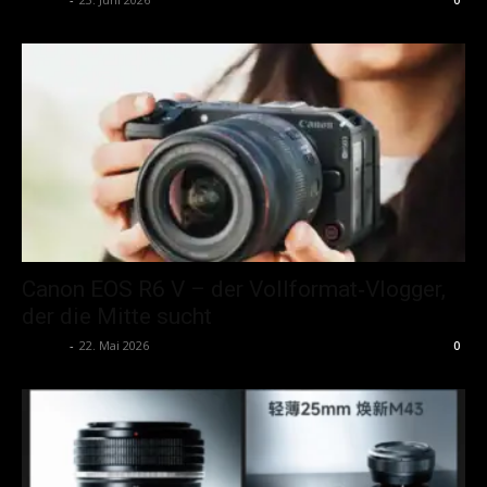
Canon EOS R6 V – der Vollformat‑Vlogger,
der die Mitte sucht
admin
-
22. Mai 2026
0