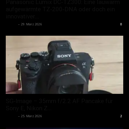
Panasonic Lumix DC‑TZ300: Eine lauwarm
aufgewärmte TZ‑200‑DNA oder doch ein
innovativer...
admin
-
29. März 2026
0
SG-Image – 35mm f/2.2 AF Pancake für
Sony E, Nikon Z...
admin
-
25. März 2026
2