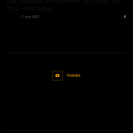
Das Macbook Air bekommt den neuen M2
Chip – und Apple...
admin
-
7. Juni 2022
0
Youtube