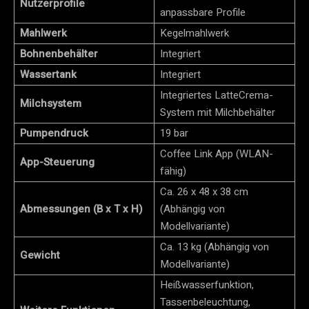
Nutzerprofile
anpassbare Profile
Mahlwerk
Kegelmahlwerk
Bohnenbehälter
Integriert
Wassertank
Integriert
Integriertes LatteCrema-
Milchsystem
System mit Milchbehälter
Pumpendruck
19 bar
Coffee Link App (WLAN-
App-Steuerung
fähig)
Ca. 26 x 48 x 38 cm
Abmessungen (B x T x H)
(Abhängig von
Modellvariante)
Ca. 13 kg (Abhängig von
Gewicht
Modellvariante)
Heißwasserfunktion,
Tassenbeleuchtung,