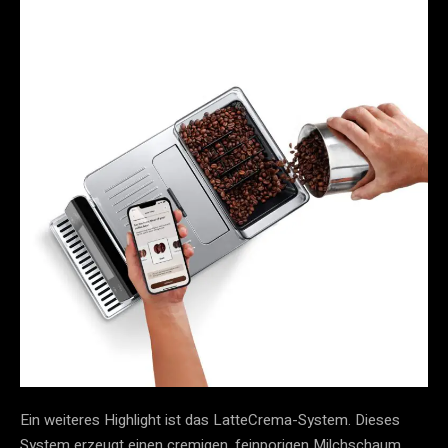
Ein weiteres Highlight ist das LatteCrema-System. Dieses
System erzeugt einen cremigen, feinporigen Milchschaum,