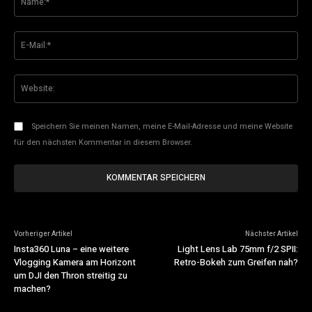
E-
Mai
Web
Speichern Sie meinen Namen, meine E-Mail-Adresse und meine Website
für den nächsten Kommentar in diesem Browser.
Vorheriger Artikel
Nächster Artikel
Insta360 Luna – eine weitere
Light Lens Lab 75mm f/2 SPII:
Vlogging Kamera am Horizont
Retro-Bokeh zum Greifen nah?
um DJI den Thron streitig zu
machen?