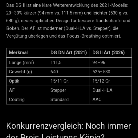
Das DG II ist eine klare Weiterentwicklung des 2021-Modells:
20–30% kürzer (94 mm vs. 111,5 mm) und leichter (530 g vs.
640 g), neues optisches Design für bessere Randschärfe und
Bokeh. Der AF ist moderner (Dual-HLA vs. Stepper), die
Vergütung überlegen und das Focus-Breathing optimiert.
Merkmal
DG DN Art (2021)
DG II Art (2026)
Länge (mm)
111,5
94–96
Gewicht (g)
640
525–530
Optik
15/11 Gr.
15/12 Gr.
AF
Stepper
Dual-HLA
Coating
Standard
AAC
Konkurrenzvergleich: Noch immer
der Preis-Leistungs-König?