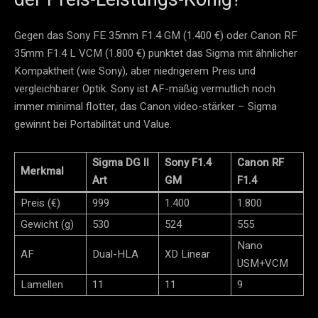
Gegen das Sony FE 35mm F1.4 GM (1.400 €) oder Canon RF
35mm F1.4 L VCM (1.800 €) punktet das Sigma mit ähnlicher
Kompaktheit (wie Sony), aber niedrigerem Preis und
vergleichbarer Optik. Sony ist AF-mäßig vermutlich noch
immer minimal flotter, das Canon video-stärker – Sigma
gewinnt bei Portabilität und Value.​
Sigma DG II
Sony F1.4
Canon RF
Merkmal
Art
GM
F1.4
Preis (€)
999
1.400 ​
1.800
Gewicht (g)
530
524 ​
555
Nano
AF
Dual-HLA
XD Linear ​
USM+VCM
Lamellen
11
11 ​
9