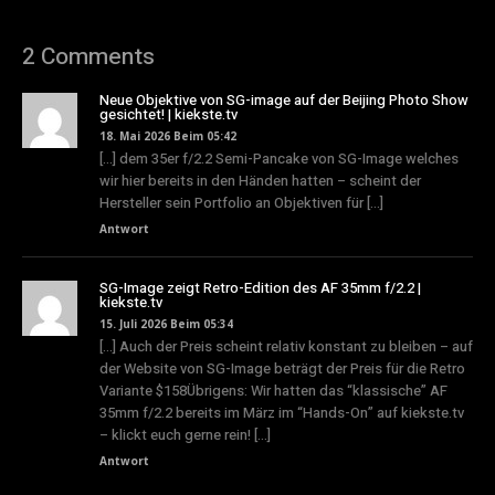
2 Comments
Neue Objektive von SG-image auf der Beijing Photo Show
gesichtet! | kiekste.tv
18. Mai 2026 Beim 05:42
[…] dem 35er f/2.2 Semi-Pancake von SG-Image welches
wir hier bereits in den Händen hatten – scheint der
Hersteller sein Portfolio an Objektiven für […]
Antwort
SG-Image zeigt Retro-Edition des AF 35mm f/2.2 |
kiekste.tv
15. Juli 2026 Beim 05:34
[…] Auch der Preis scheint relativ konstant zu bleiben – auf
der Website von SG-Image beträgt der Preis für die Retro
Variante $158Übrigens: Wir hatten das “klassische” AF
35mm f/2.2 bereits im März im “Hands-On” auf kiekste.tv
– klickt euch gerne rein! […]
Antwort