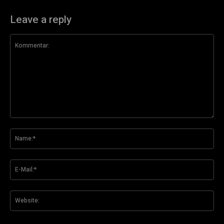
Leave a reply
Kommentar:
Na
E-
Mai
Web