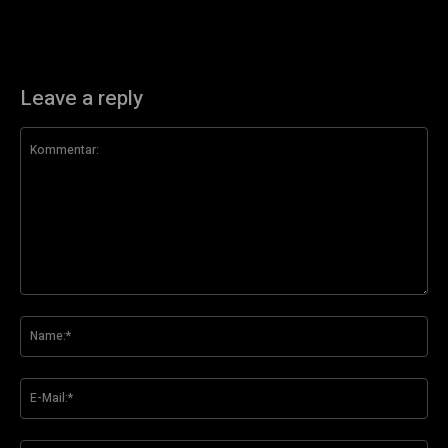
Leave a reply
Kommentar:
Na
E-
Mai