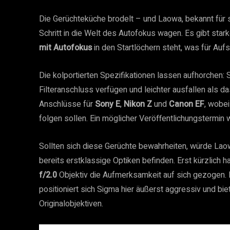
Die Gerüchteküche brodelt – und Laowa, bekannt für s
Schritt in die Welt des Autofokus wagen. Es gibt star
mit Autofokus
in den Startlöchern steht, was für Auf
Die kolportierten Spezifikationen lassen aufhorchen:
Filteranschluss verfügen und leichter ausfallen als d
Anschlüsse für
Sony E
,
Nikon Z
und
Canon EF
, wobei
folgen sollen. Ein möglicher Veröffentlichungstermin w
Sollten sich diese Gerüchte bewahrheiten, würde Lao
bereits erstklassige Optiken befinden. Erst kürzlich h
f/2.0
Objektiv die Aufmerksamkeit auf sich gezogen. 
positioniert sich Sigma hier äußerst aggressiv und biet
Originalobjektiven.