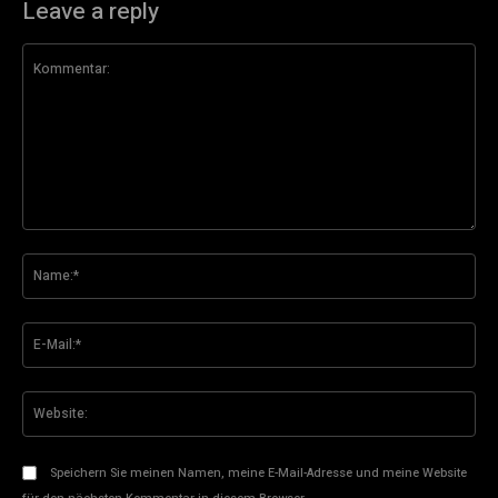
Leave a reply
Kommentar:
Na
E-
Mai
Web
Speichern Sie meinen Namen, meine E-Mail-Adresse und meine Website