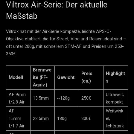
Viltrox Air-Serie: Der aktuelle
Maßstab
Viltrox hat mit der Air-Serie kompakte, leichte APS-C-
Objektive etabliert, die für Street, Vlog und Reisen ideal sind –
oft unter 200g, mit schnellem STM-AF und Preisen um 250-
350€.
Brennwe
Preis
Highlight
Modell
ite (FF-
Gewicht
(ca.)
s
Äquiv.)
AF 9mm
Ultraweit,
13.5mm
~120g
250€
f/2.8 Air
kompakt
AF
Weitwink
15mm
22.5mm
180g
300€
el,
f/1.7 Air
lichtstark