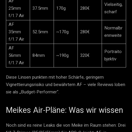
AF
Vielseitig,
25mm
37.5mm
170g
280€
scharf
f/1.7 Air
AF
Normalbr
35mm
52.5mm
~170g
280€
ennweite
f/1.7 Air
AF
Portraito
56mm
84mm
~190g
320€
bjektiv
f/1.7 Air
Diese Linsen punkten mit hoher Schärfe, geringem
Vignettierungsrisiko und bewährtem AF – viele Reviews loben
sie als „Budget-Performer“.
Meikes Air-Pläne: Was wir wissen
Noch sind es reine Leaks die von Meike im Raum stehen: Drei