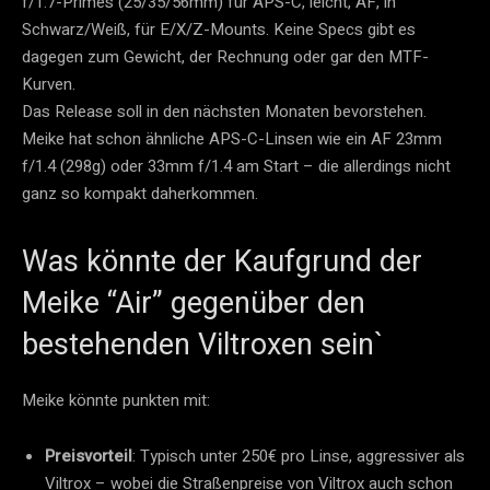
f/1.7-Primes (25/35/56mm) für APS-C, leicht, AF, in
Schwarz/Weiß, für E/X/Z-Mounts. Keine Specs gibt es
dagegen zum Gewicht, der Rechnung oder gar den MTF-
Kurven.
Das Release soll in den nächsten Monaten bevorstehen.
Meike hat schon ähnliche APS-C-Linsen wie ein AF 23mm
f/1.4 (298g) oder 33mm f/1.4 am Start – die allerdings nicht
ganz so kompakt daherkommen.
Was könnte der Kaufgrund der
Meike “Air” gegenüber den
bestehenden Viltroxen sein`
Meike könnte punkten mit:
Preisvorteil
: Typisch unter 250€ pro Linse, aggressiver als
Viltrox – wobei die Straßenpreise von Viltrox auch schon