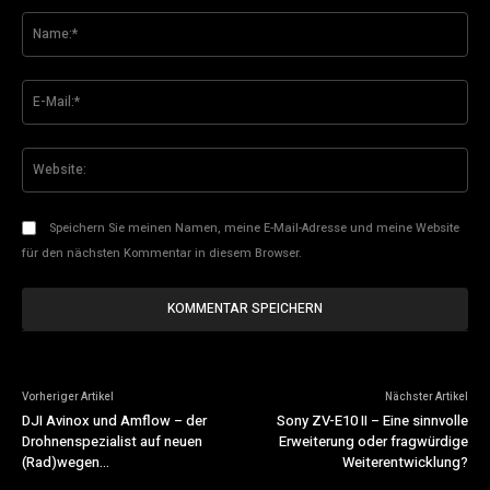
Na
E-
Mai
Web
Speichern Sie meinen Namen, meine E-Mail-Adresse und meine Website
für den nächsten Kommentar in diesem Browser.
Vorheriger Artikel
Nächster Artikel
DJI Avinox und Amflow – der
Sony ZV-E10 II – Eine sinnvolle
Drohnenspezialist auf neuen
Erweiterung oder fragwürdige
(Rad)wegen…
Weiterentwicklung?