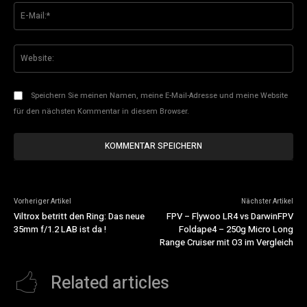
E-
Mai
Web
Speichern Sie meinen Namen, meine E-Mail-Adresse und meine Website
für den nächsten Kommentar in diesem Browser.
Vorheriger Artikel
Nächster Artikel
Viltrox betritt den Ring: Das neue
FPV – Flywoo LR4 vs DarwinFPV
35mm f/1.2 LAB ist da !
Foldape4 – 250g Micro Long
Range Cruiser mit O3 im Vergleich
Related articles