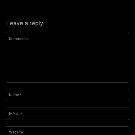
Leave a reply
Kommentar:
Na
E-
Mai
Web