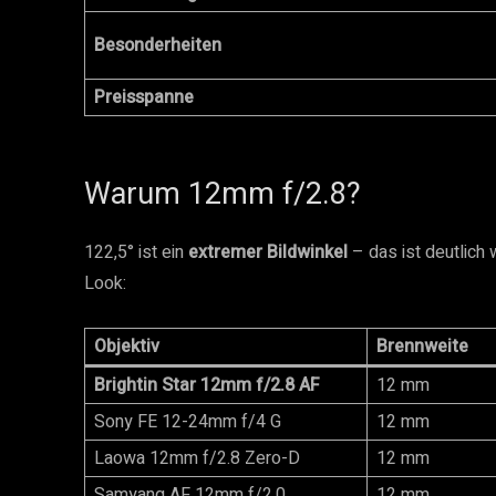
Besonderheiten
Preisspanne
Warum 12mm f/2.8?
122,5° ist ein
extremer Bildwinkel
– das ist deutlich 
Look:
Objektiv
Brennweite
Brightin Star 12mm f/2.8 AF
12 mm
Sony FE 12-24mm f/4 G
12 mm
Laowa 12mm f/2.8 Zero-D
12 mm
Samyang AF 12mm f/2.0
12 mm