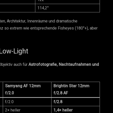
114,2°
ften, Architektur, Innenräume und dramatische
 ganz so extrem wie entsprechende Fisheyes (180°+), aber
 Low-Light
bjektiv auch für
Astrofotografie, Nachtaufnahmen und
Samyang AF 12mm
Brightin Star 12mm
f/2.0
f/2.8 AF
f/2.0
f/2.8
2× heller
1,4× heller