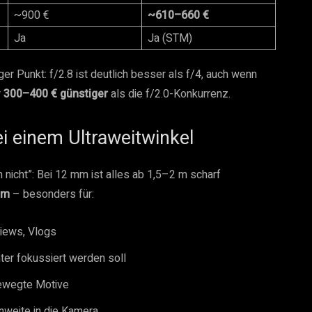
~900 €
~610–660 €
Ja
Ja (STM)
ger Punkt: f/2.8 ist deutlich besser als f/4, auch wenn
r
300–400 € günstiger
als die f/2.0-Konkurrenz.
ei einem Ultraweitwinkel
h nicht”: Bei 12 mm ist alles ab 1,5–2 m scharf
em
– besonders für:
views, Vlogs
ter fokussiert werden soll
bewegte Motive
nweite in die Kamera