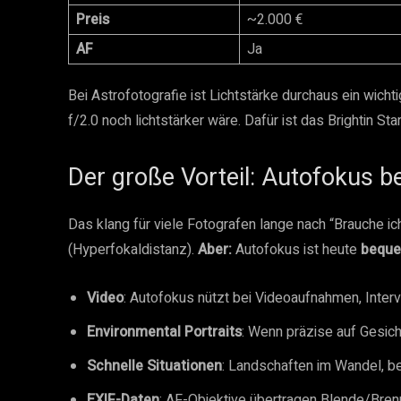
Preis
~2.000 €
AF
Ja
Bei Astrofotografie ist Lichtstärke durchaus ein wichti
f/2.0 noch lichtstärker wäre. Dafür ist das Brightin Sta
Der große Vorteil: Autofokus b
Das klang für viele Fotografen lange nach “Brauche ic
(Hyperfokaldistanz).
Aber:
Autofokus ist heute
bequ
Video
: Autofokus nützt bei Videoaufnahmen, Inter
Environmental Portraits
: Wenn präzise auf Gesich
Schnelle Situationen
: Landschaften im Wandel, 
EXIF-Daten
: AF-Objektive übertragen Blende/Bren