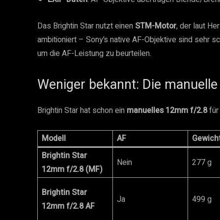
Das Brightin Star nutzt einen
STM-Motor
, der laut He
ambitioniert – Sony’s native AF-Objektive sind sehr s
um die AF-Leistung zu beurteilen.
Weniger bekannt: Die manuelle
Brightin Star hat schon ein
manuelles 12mm f/2.8
für
Modell
AF
Gewich
Brightin Star
Nein
277 g
12mm f/2.8 (MF)
Brightin Star
Ja
499 g
12mm f/2.8 AF