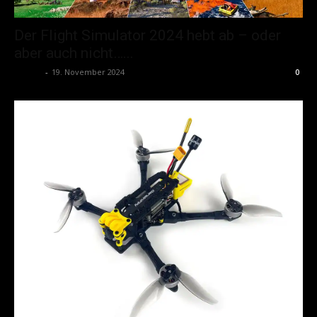
Der Flight Simulator 2024 hebt ab – oder
aber auch nicht…...
admin
-
19. November 2024
0