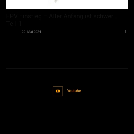
FPV Einstieg – Aller Anfang ist schwer…
Teil 1
admin
-
20. Mai 2024
1
Youtube