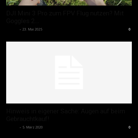
DJI Mini 3 Pro zum FPV Flug nutzen? Mit
Goggles 2...
admin
-
23. Mai 2025
0
Hinweis in eigener Sache: Augen auf beim
Gebrauchtkauf!
admin
-
5. März 2020
0