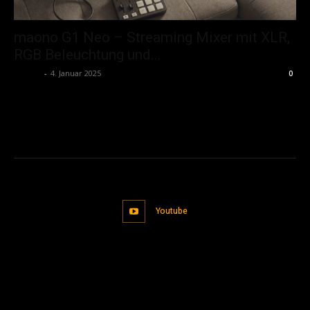
maono G1 Neo – Streaming Mixer mit XLR,
RGB Beleuchtung und...
admin
-
4. Januar 2025
0
Youtube