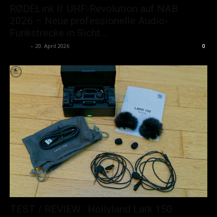
RØDELink II: UHF-Revolution auf NAB
2026 – Neue professionelle Audio-
Funkstrecke in Sicht…
admin
-
20. April 2026
0
TEST / REVIEW : Hollyland Lark 150