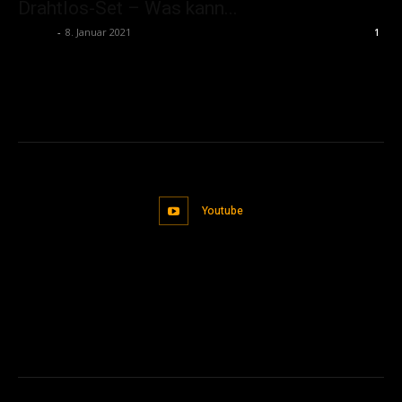
Drahtlos-Set – Was kann...
admin
-
8. Januar 2021
1
Youtube