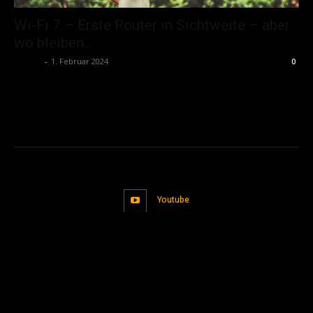
Wi-Fi 7 – Erste Router in Sichtweite – aber
wo bleiben...
admin
-
1. Februar 2024
0
Youtube