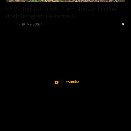
FPV-Flug: DJI Avata 2 am Horizont? Oder
doch lieber im Selbstbau?
admin
-
19. März 2024
0
Youtube