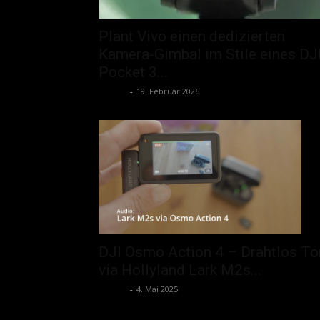
Plant Vivo einen dedizierten
Kamera-Gimbal im Stile eines DJ
Pocket 3...
admin
-
19. Februar 2026
DJI Osmo Action 4 – Drahtlos To
via Hollyland Lark M2s...
admin
-
4. Mai 2025