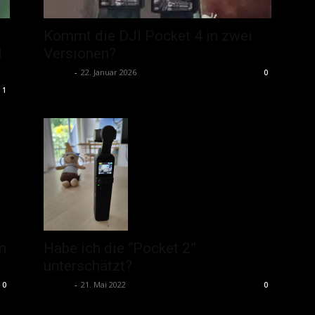
Kommt die DJI Pocket 4 in zwei
I
Versionen?
admin
-
22. Januar 2026
0
1
n
Habe ich die “Pocket 2”
unterschätzt?
admin
-
21. Mai 2022
0
0