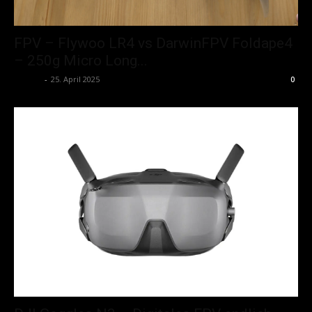
FPV – Flywoo LR4 vs DarwinFPV Foldape4
– 250g Micro Long...
admin
-
25. April 2025
0