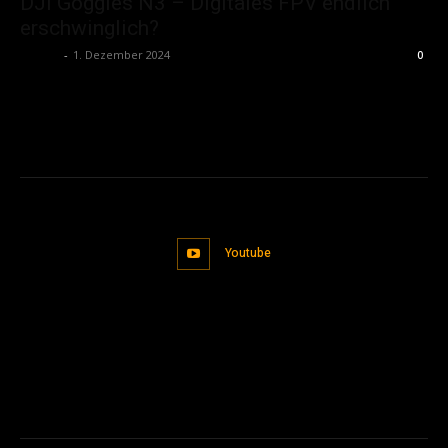
DJI Goggles N3 – Digitales FPV endlich
erschwinglich?
admin
-
1. Dezember 2024
0
Youtube