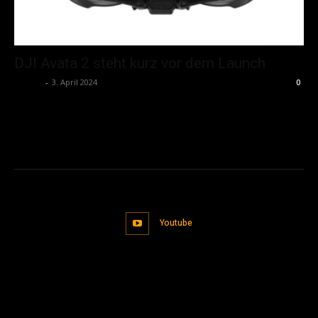
DJI Avata 2 steht kurz vor dem Launch
admin
-
3. April 2024
0
Youtube