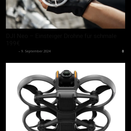
DJI Neo – Einsteiger Drohne für schmale
199€
admin
-
9. September 2024
0