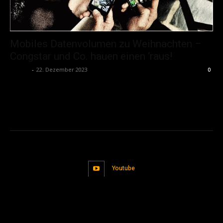
Mobiles Datenvolumen zu Weihnachten –
Congstar und Co. hauen einen ‘raus!
admin
-
22. Dezember 2023
0
Youtube