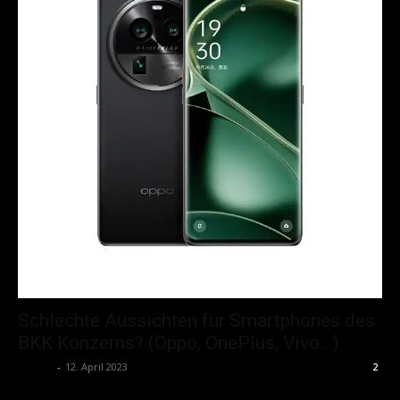
Schlechte Aussichten für Smartphones des
BKK Konzerns? (Oppo, OnePlus, Vivo…)
admin
-
12. April 2023
2