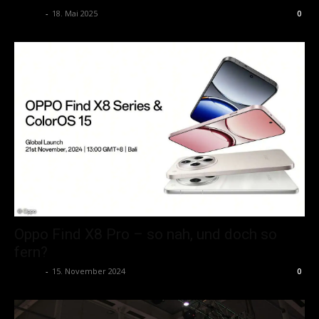
admin
-
18. Mai 2025
0
Oppo Find X8 Pro – so nah, und doch so
fern?
admin
-
15. November 2024
0