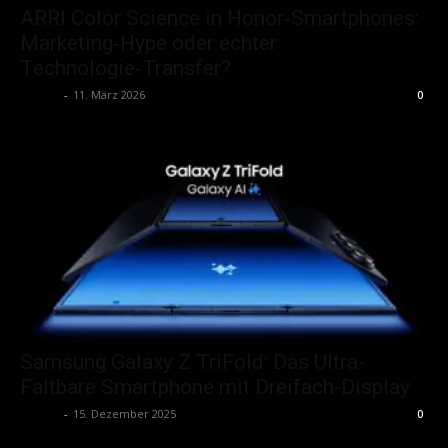
ARRI Color Science in Honor‑Smartphones:
Marketing‑Hype oder echter
Technologie‑Transfer?
admin
-
11. März 2026
0
Samsung Galaxy Z TriFold: Das Ultra-
Faltbare Smartphone mit Dreifach-Display
admin
-
15. Dezember 2025
0