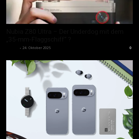
Nubia Z80 Ultra – Der Underdog mit dem
„35-mm-Flaggschiff“ ?
admin
-
24. Oktober 2025
0