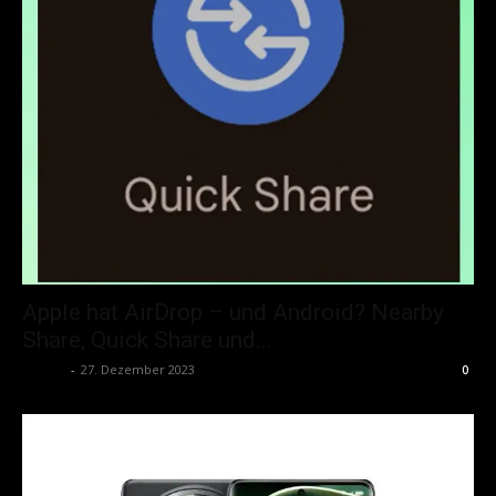
Apple hat AirDrop – und Android? Nearby
Share, Quick Share und...
admin
-
27. Dezember 2023
0