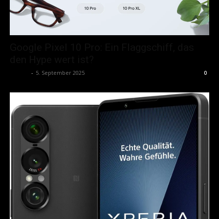
Google Pixel 10 Pro: Ein Flaggschiff, das
den Hype wert ist?
admin
-
5. September 2025
0