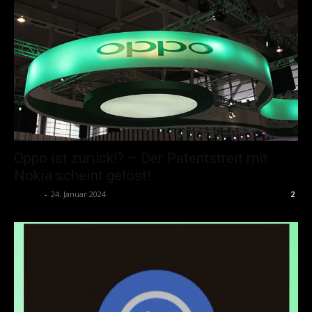
Oppo ist zurück!? – Der Patentstreit mit
Nokia scheint gelöst!
admin
-
24. Januar 2024
2