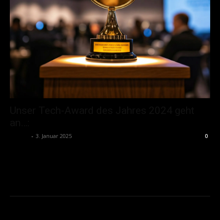
Unser Tech-Award des Jahres 2024 geht
an…:
admin
-
3. Januar 2025
0