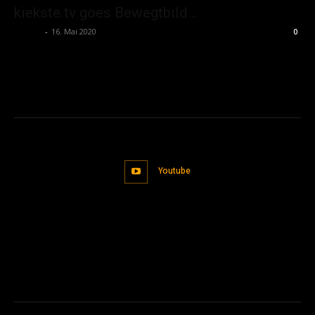
kiekste.tv goes Bewegtbild…
admin
-
16. Mai 2020
0
Youtube