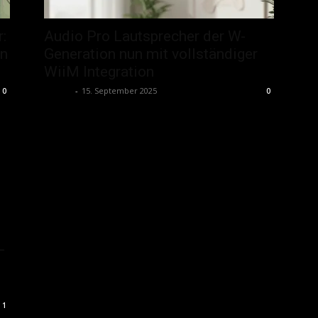
:
Audio Pro Lautsprecher der W-
en
Generation nun mit vollständiger
WiiM Integration
admin
-
15. September 2025
0
0
–
1