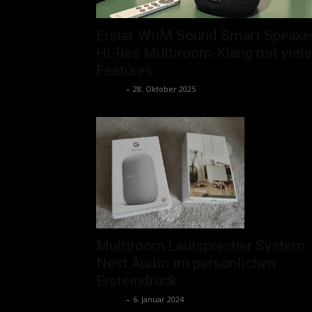
Erster WiiM Sound Smart Speaker
Hi-Res Multiroom-Klang mit viel
Features
admin
-
28. Oktober 2025
Multiroom Lautsprecher System 
Nest Audio im persönlichen
Ersteindruck
admin
-
6. Januar 2024