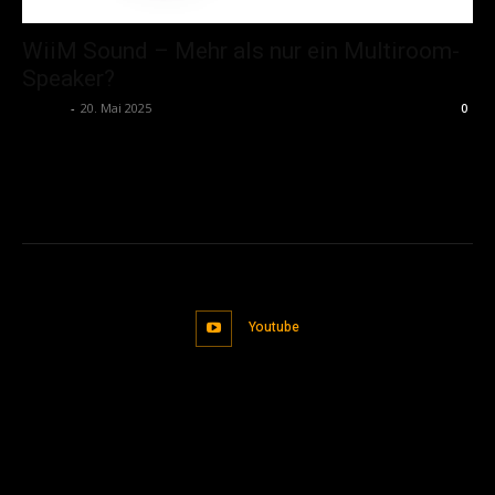
WiiM Sound – Mehr als nur ein Multiroom-
Speaker?
admin
-
20. Mai 2025
0
Youtube