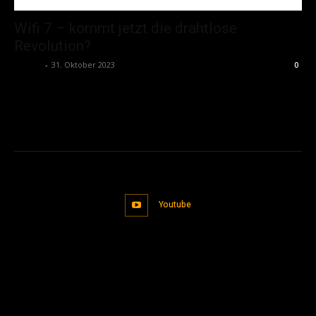
Wifi 7 – kommt jetzt die drahtlose
Revolution?
admin
-
31. Oktober 2023
0
Youtube