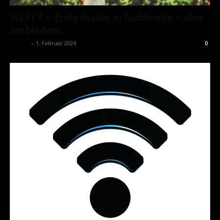
Wi-Fi 7 – Erste Router in Sichtweite – aber
wo bleiben...
admin
-
1. Februar 2024
0