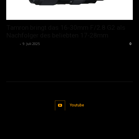
Tamron bringt das 16-30mm F/2.8 G2 als
Nachfolger des beliebten 17-28mm
admin
-
9. Juli 2025
0
Youtube