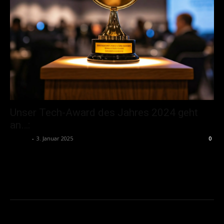
Unser Tech-Award des Jahres 2024 geht
an…:
admin
-
3. Januar 2025
0