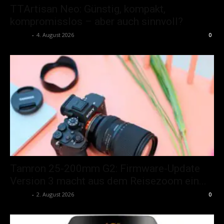
TTArtisan Neo: Günstig, kompakt,
kompromisslos – aber auch sinnvoll?
admin
-
4. August 2026
0
Tamron 25-200mm G2: Firmware-Update
Version 3 macht aus dem Reisezoom ein...
admin
-
2. August 2026
0