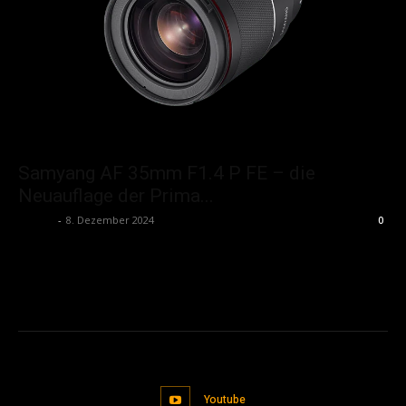
Samyang AF 35mm F1.4 P FE – die
Neuauflage der Prima...
admin
-
8. Dezember 2024
0
Youtube