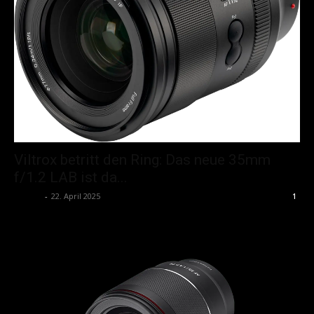
Viltrox betritt den Ring: Das neue 35mm
f/1.2 LAB ist da...
admin
-
22. April 2025
1