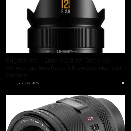
Brightin Star 12mm f/2.8 AF: Das erste
vollwertige Autofokus-Ultraweitwinkel von
Brightin...
admin
-
7. Juni 2026
0