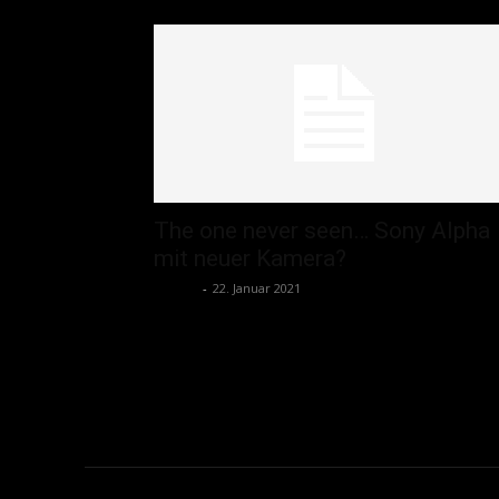
The one never seen… Sony Alpha
mit neuer Kamera?
admin
-
22. Januar 2021