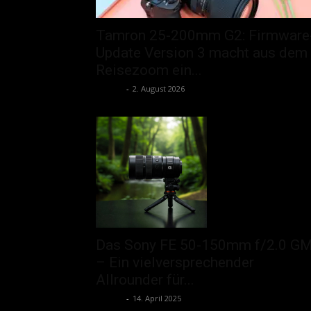
Tamron 25-200mm G2: Firmware
Update Version 3 macht aus dem
Reisezoom ein...
admin
-
2. August 2026
Das Sony FE 50-150mm f/2.0 G
– Ein vielversprechender
Allrounder für...
admin
-
14. April 2025