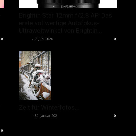
-
Brightin Star 12mm f/2.8 AF: Das
erste vollwertige Autofokus-
Ultraweitwinkel von Brightin...
admin
-
7. Juni 2026
0
0
M
Zeit für Winterfotos…
admin
-
30. Januar 2021
0
0