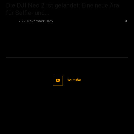
Die DJI Neo 2 ist gelandet: Eine neue Ära
für Selfie- und...
admin
-
27. November 2025
0
Youtube