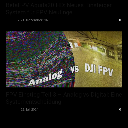
BetaFPV Aquila20 HD: Neues Einsteiger
System für FPV Neulinge
admin
-
21. Dezember 2025
0
FPV Einstieg Teil 3 – Analog vs Digital: Eine
Systementscheidung
admin
-
23. Juli 2024
0