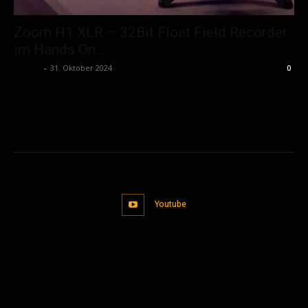
Zoom H1 XLR – 32Bit Float Field Recorder
im Hands On...
admin
-
31. Oktober 2024
0
Youtube