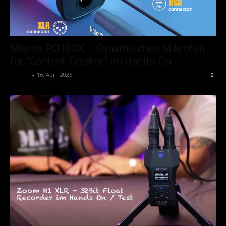
Maono PD100X – Dynamisches Mikrofon
für “Content-Creator” im Hands-On
admin
-
16. April 2025
0